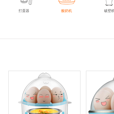
打蛋器
酸奶机
破壁